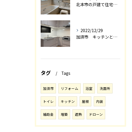
北本市の戸建て住宅の浴室リフォーム
2022/12/29
加須市 キッチンと和室を一体感の有るＬＤＫにリフォーム エアロック施工
タグ
Tags
加須市
リフォーム
浴室
洗面所
トイレ
キッチン
屋根
内装
補助金
増築
遮熱
ドローン