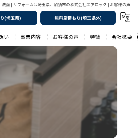
・洗面 | リフォームは埼玉県、加須市の株式会社エアロック | お客様の声
り(埼玉県)
無料見積もり(埼玉県外)
想い
事業内容
お客様の声
特徴
会社概要
遮熱の家
工務店
水回りリフォーム
リノベーション
水回り
外壁塗装
住宅