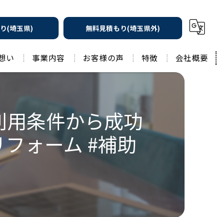
り(埼玉県)
無料見積もり(埼玉県外)
想い
事業内容
お客様の声
特徴
会社概要
遮熱の家
工務店
水回りリフォーム
リノベーション
利用条件から成功
水回り
リフォーム #補助
外壁塗装
住宅