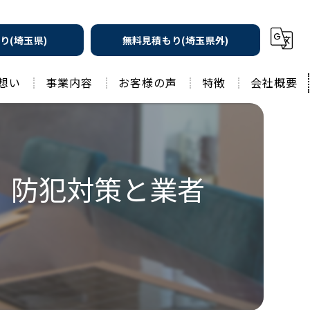
り(埼玉県)
無料見積もり(埼玉県外)
想い
事業内容
お客様の声
特徴
会社概要
遮熱の家
工務店
水回りリフォーム
リノベーション
！防犯対策と業者
水回り
外壁塗装
住宅