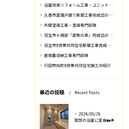
浴室改装リフォーム工事・ユニットバス専門部隊
久喜市菖蒲戸建て新築工事完成迄の紹介
外壁塗装工事・塗装専門部隊
羽生市Ｋ様邸「遮熱の家」完成迄の紹介です
羽生市8世帯共同住宅新築工事完成迄の紹介
屋根裏収納工事専門部隊
行田市向町8世帯共同住宅施工中紹介
最近の投稿
Recent Posts
2026/05/26
理想の浴室に変身🏡🌟