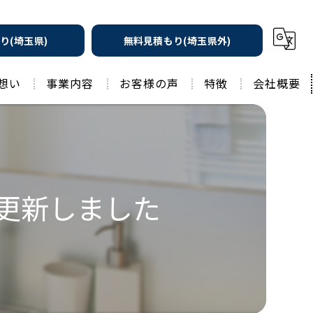
り(埼玉県)
無料見積もり(埼玉県外)
想い
事業内容
お客様の声
特徴
会社概要
遮熱の家
工務店
水回りリフォーム
リノベーション
水回り
 更新しました
外壁塗装
住宅