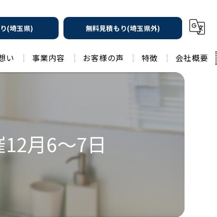
り(埼玉県)
無料見積もり(埼玉県外)
想い
事業内容
お客様の声
特徴
会社概要
遮熱の家
工務店
水回りリフォーム
リノベーション
水回り
2月6～7日
外壁塗装
住宅