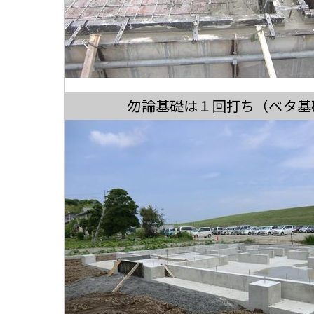
勿論基礎は１回打ち（ベタ基