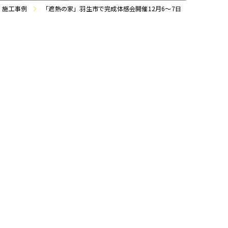
・施工事例
「遮熱の家」羽生市で完成体感会開催12月6～7日