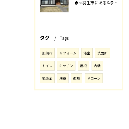
🏠✨羽生市にあるK様邸は、2008年に㈱エアロックで新築され...
タグ
Tags
加須市
リフォーム
浴室
洗面所
トイレ
キッチン
屋根
内装
補助金
増築
遮熱
ドローン