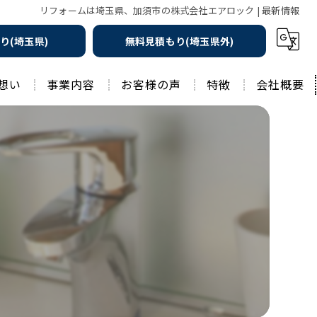
リフォームは埼玉県、加須市の株式会社エアロック | 最新情報
り(埼玉県)
無料見積もり(埼玉県外)
想い
事業内容
お客様の声
特徴
会社概要
遮熱の家
工務店
水回りリフォーム
リノベーション
水回り
外壁塗装
住宅