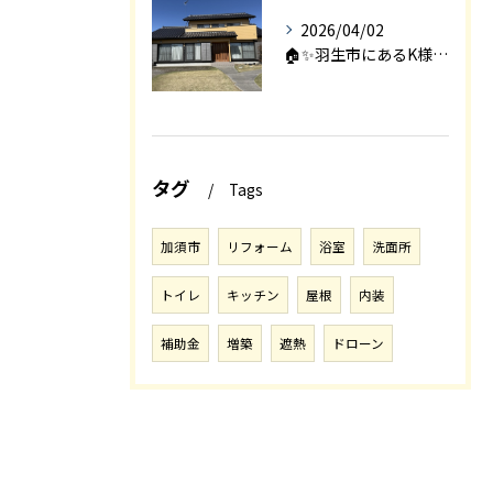
2026/04/02
🏠✨羽生市にあるK様邸は、2008年に㈱エアロックで新築され...
タグ
Tags
加須市
リフォーム
浴室
洗面所
トイレ
キッチン
屋根
内装
補助金
増築
遮熱
ドローン