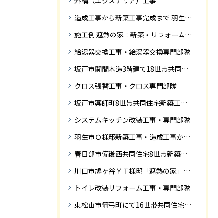
外構（エクステリア）工事
造成工事から新築工事完成まで 羽生市Ｓ様邸新築工事・
施工例 遮熱の家：新築・リフォーム ドローンにて空撮
給湯器交換工事・給湯器交換専門部隊
坂戸市関間木造3階建て18世帯共同住宅の完成迄紹介
クロス張替工事・クロス専門部隊
坂戸市薬師町8世帯共同住宅新築工事完成迄の紹介です
システムキッチン改装工事・専門部隊
羽生市Ｏ様邸新築工事・造成工事から住宅完成までの紹介
春日部市備後西共同住宅8世帯新築工事完成迄の紹介です。
川口市鳩ヶ谷ＹＴ様邸「遮熱の家」工事状況
トイレ改装リフォーム工事・専門部隊
東松山市箭弓町にて16世帯共同住宅新築工事完成迄の紹介です。