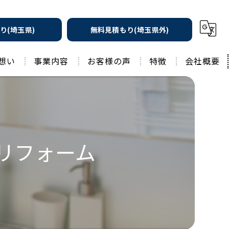
り(埼玉県)
無料見積もり(埼玉県外)
想い
事業内容
お客様の声
特徴
会社概要
遮熱の家
工務店
水回りリフォーム
リノベーション
水回り
リフォーム
外壁塗装
住宅