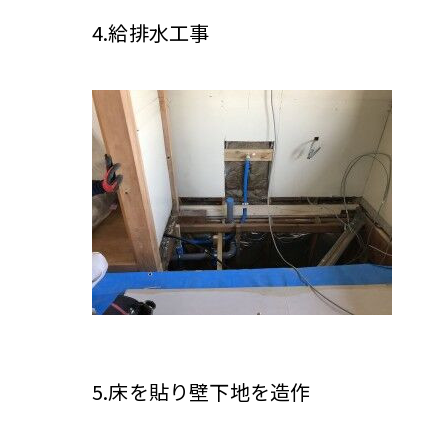
4.給排水工事
5.床を貼り壁下地を造作