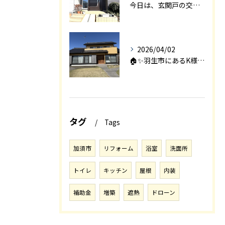
今日は、玄関戸の交換工事をご紹介します🚪✨。
2026/04/02
🏠✨羽生市にあるK様邸は、2008年に㈱エアロックで新築され...
タグ
Tags
加須市
リフォーム
浴室
洗面所
トイレ
キッチン
屋根
内装
補助金
増築
遮熱
ドローン