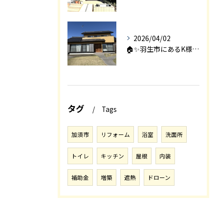
2026/04/02
🏠✨羽生市にあるK様邸は、2008年に㈱エアロックで新築され...
タグ
Tags
加須市
リフォーム
浴室
洗面所
トイレ
キッチン
屋根
内装
補助金
増築
遮熱
ドローン