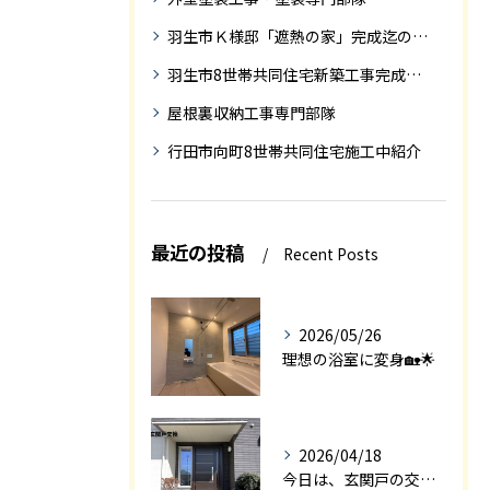
羽生市Ｋ様邸「遮熱の家」完成迄の紹介です
羽生市8世帯共同住宅新築工事完成迄の紹介
屋根裏収納工事専門部隊
行田市向町8世帯共同住宅施工中紹介
最近の投稿
Recent Posts
2026/05/26
理想の浴室に変身🏡🌟
2026/04/18
今日は、玄関戸の交換工事をご紹介します🚪✨。