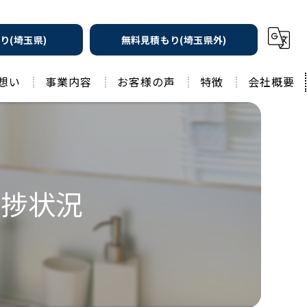
り(埼玉県)
無料見積もり(埼玉県外)
想い
事業内容
お客様の声
特徴
会社概要
遮熱の家
工務店
水回りリフォーム
リノベーション
水回り
進捗状況
外壁塗装
住宅