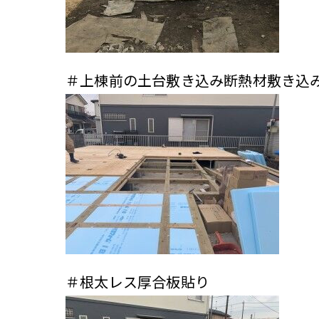
＃上棟前の土台敷き込み断熱材敷き込
＃根太レス厚合板貼り