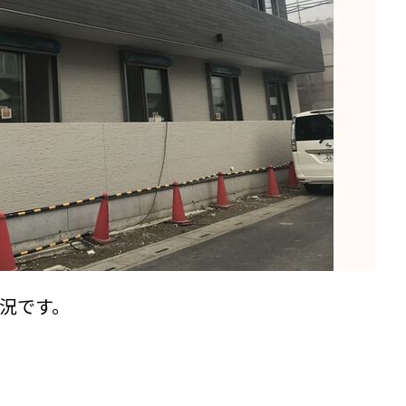
況です。
。