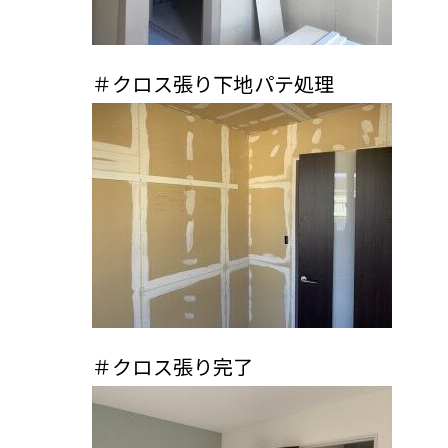
＃クロス張り下地パテ処理
＃クロス張り完了