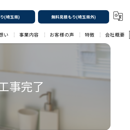
り(埼玉県)
無料見積もり(埼玉県外)
想い
事業内容
お客様の声
特徴
会社概要
遮熱の家
工務店
水回りリフォーム
リノベーション
水回り
装工事完了
外壁塗装
住宅