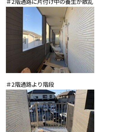
＃2階通路に片付け中の養生が散乱
＃2階通路より階段