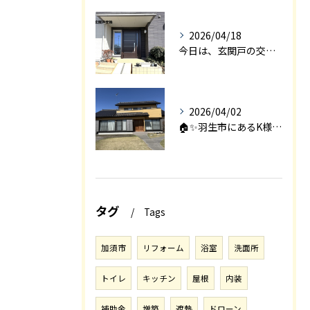
2026/04/18
今日は、玄関戸の交換工事をご紹介します🚪✨。
2026/04/02
🏠✨羽生市にあるK様邸は、2008年に㈱エアロックで新築され...
タグ
Tags
加須市
リフォーム
浴室
洗面所
トイレ
キッチン
屋根
内装
補助金
増築
遮熱
ドローン