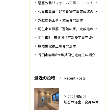
浴室改装リフォーム工事・ユニットバス専門部隊
久喜市菖蒲戸建て新築工事完成迄の紹介
外壁塗装工事・塗装専門部隊
羽生市Ｋ様邸「遮熱の家」完成迄の紹介です
羽生市8世帯共同住宅新築工事完成迄の紹介
屋根裏収納工事専門部隊
行田市向町8世帯共同住宅施工中紹介
最近の投稿
Recent Posts
2026/05/26
理想の浴室に変身🏡🌟