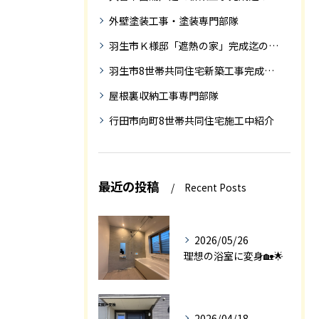
外壁塗装工事・塗装専門部隊
羽生市Ｋ様邸「遮熱の家」完成迄の紹介です
羽生市8世帯共同住宅新築工事完成迄の紹介
屋根裏収納工事専門部隊
行田市向町8世帯共同住宅施工中紹介
最近の投稿
Recent Posts
2026/05/26
理想の浴室に変身🏡🌟
2026/04/18