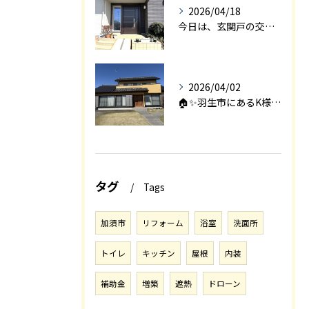
2026/04/18
今日は、玄関戸の交換工事をご紹介します🚪✨。
2026/04/02
🏠✨羽生市にあるK様邸は、2008年に㈱エアロックで新築され...
タグ
Tags
加須市
リフォーム
浴室
洗面所
トイレ
キッチン
屋根
内装
補助金
増築
遮熱
ドローン