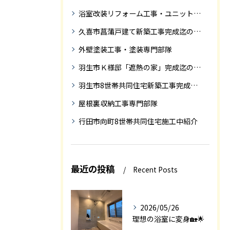
浴室改装リフォーム工事・ユニットバス専門部隊
久喜市菖蒲戸建て新築工事完成迄の紹介
外壁塗装工事・塗装専門部隊
羽生市Ｋ様邸「遮熱の家」完成迄の紹介です
羽生市8世帯共同住宅新築工事完成迄の紹介
屋根裏収納工事専門部隊
行田市向町8世帯共同住宅施工中紹介
最近の投稿
Recent Posts
2026/05/26
理想の浴室に変身🏡🌟