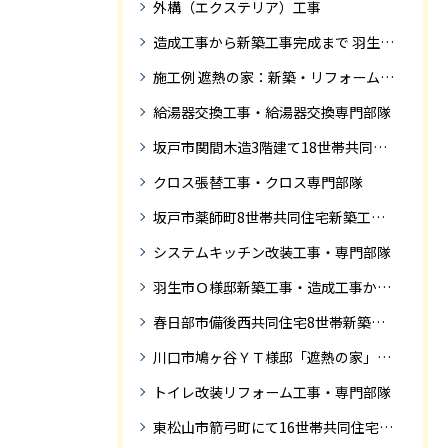
外構（エクステリア）工事
造成工事から新築工事完成まで 羽生市Ｓ様邸新築工事・
施工例 遮熱の家：新築・リフォーム ドローンにて空撮
給湯器交換工事・給湯器交換専門部隊
坂戸市関間木造3階建て18世帯共同住宅の完成迄紹介
クロス張替工事・クロス専門部隊
坂戸市薬師町8世帯共同住宅新築工事完成迄の紹介です
システムキッチン改装工事・専門部隊
羽生市Ｏ様邸新築工事・造成工事から住宅完成までの紹介
春日部市備後西共同住宅8世帯新築工事完成迄の紹介です。
川口市鳩ヶ谷ＹＴ様邸「遮熱の家」工事状況
トイレ改装リフォーム工事・専門部隊
東松山市箭弓町にて16世帯共同住宅新築工事完成迄の紹介です。