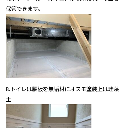
保管できます。
8.トイレは腰板を無垢材にオスモ塗装上は珪藻
土