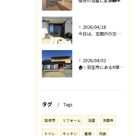
理想の浴室に変身🏡🌟
2026/04/18
今日は、玄関戸の交換工事をご紹介します🚪✨。
2026/04/02
🏠✨羽生市にあるK様邸は、2008年に㈱エアロックで新築され...
タグ
Tags
加須市
リフォーム
浴室
洗面所
トイレ
キッチン
屋根
内装