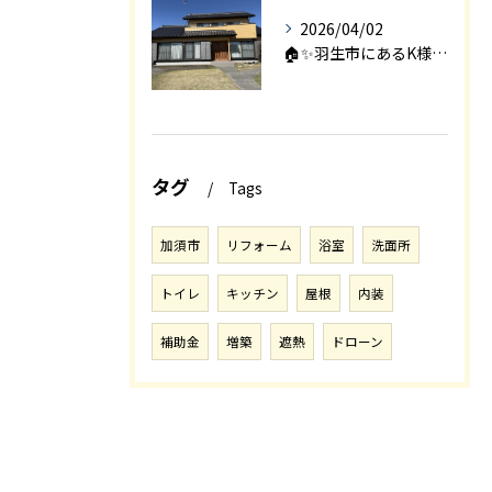
2026/04/02
🏠✨羽生市にあるK様邸は、2008年に㈱エアロックで新築され...
タグ
Tags
加須市
リフォーム
浴室
洗面所
トイレ
キッチン
屋根
内装
補助金
増築
遮熱
ドローン