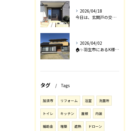
2026/04/18
今日は、玄関戸の交換工事をご紹介します🚪✨。
2026/04/02
🏠✨羽生市にあるK様邸は、2008年に㈱エアロックで新築され...
タグ
Tags
加須市
リフォーム
浴室
洗面所
トイレ
キッチン
屋根
内装
補助金
増築
遮熱
ドローン