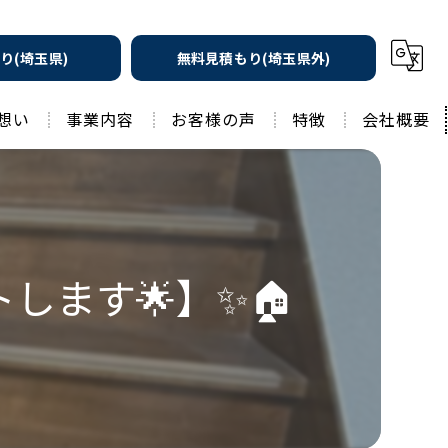
り(埼玉県)
無料見積もり(埼玉県外)
想い
事業内容
お客様の声
特徴
会社概要
遮熱の家
工務店
水回りリフォーム
リノベーション
水回り
します🌟】✨🏠
外壁塗装
住宅