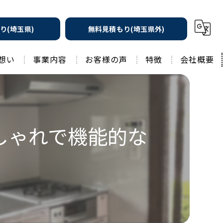
り(埼玉県)
無料見積もり(埼玉県外)
想い
事業内容
お客様の声
特徴
会社概要
遮熱の家
工務店
水回りリフォーム
リノベーション
しゃれで機能的な
水回り
外壁塗装
住宅