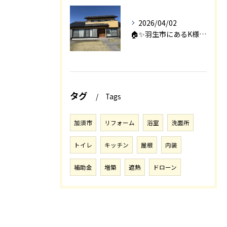
2026/04/02
🏠✨羽生市にあるK様邸は、2008年に㈱エアロックで新築され...
タグ
Tags
加須市
リフォーム
浴室
洗面所
トイレ
キッチン
屋根
内装
補助金
増築
遮熱
ドローン