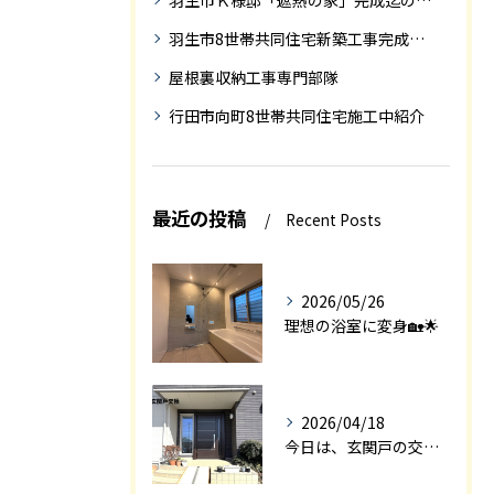
羽生市Ｋ様邸「遮熱の家」完成迄の紹介です
羽生市8世帯共同住宅新築工事完成迄の紹介
屋根裏収納工事専門部隊
行田市向町8世帯共同住宅施工中紹介
最近の投稿
Recent Posts
2026/05/26
理想の浴室に変身🏡🌟
2026/04/18
今日は、玄関戸の交換工事をご紹介します🚪✨。