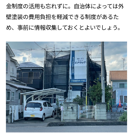
秘訣
金制度の活用も忘れずに。自治体によっては外
外壁塗装で失敗を防ぐ契約前の確認
壁塗装の費用負担を軽減できる制度があるた
事項
め、事前に情報収集しておくとよいでしょう。
外壁塗装費用を抑えるための比較検
討の方法
業者選びから見積りの落とし穴まで徹底
解説
外壁塗装業者選びで重要なチェック
項目とは
外壁塗装見積りの落とし穴と注意し
たい点
外壁塗装業者比較で分かる信頼でき