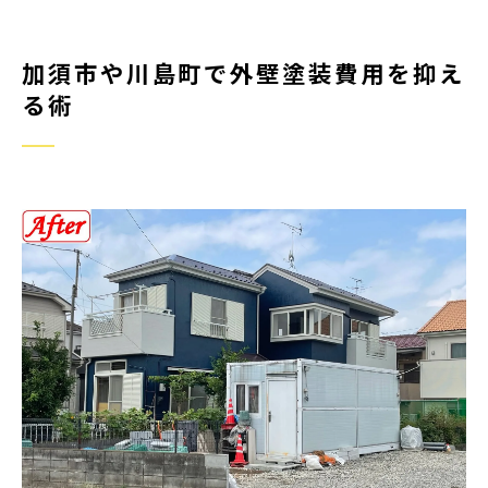
賢い外壁塗装で無駄な出費を避ける
方法
加須市や川島町で外壁塗装費用を抑え
外壁塗装費用相場を知り納得の見積
る術
りへ
外壁塗装で費用差が生じる理由と注
意点
外壁塗装のコスト削減に役立つ事前
準備
外壁塗装の賢い進め方と助成金活用法
外壁塗装の助成金制度を賢く活用す
る方法
外壁塗装の申請時に押さえる実務ポ