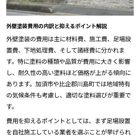
イント
助成金対象となる外壁塗装工事の選
外壁塗装費用の内訳と抑えるポイント解説
び方
外壁塗装の費用は主に材料費、施工費、足場設
外壁塗装における補助金利用の手続
置費、下地処理費、そして諸経費に分かれま
き解説
す。特に塗料の種類や品質が費用に大きく影響
外壁塗装費用を助成金で抑える実践
し、耐久性の高い塗料ほど価格が上がる傾向に
ノウハウ
あります。加須市や比企郡川島町では地域特有
コストを意識した外壁塗装のノウハウ集
の気候条件も考慮し、適切な塗料選びが重要で
外壁塗装費用を抑える実践的なノウ
す。
ハウ紹介
費用を抑えるポイントとしては、まず足場設置
コストパフォーマンス重視の外壁塗
を自社施工している業者を選ぶことが挙げられ
装手法