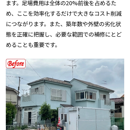
ます。足場費用は全体の20%前後を占めるた
外壁塗装で失敗しないコスト管理の
め、ここを効率化するだけで大きなコスト削減
コツ
につながります。また、築年数や外壁の劣化状
外壁塗装費用の削減に繋がる選択ポ
態を正確に把握し、必要な範囲での補修にとど
イント
めることも重要です。
外壁塗装の見積り比較で分かる費用
の違い
塗料選びで差がつく外壁塗装の実践知識
外壁塗装で重要な塗料選びのポイン
ト解説
外壁塗装の耐久性と費用を左右する
塗料選定
外壁塗装の塗料比較で後悔しない選