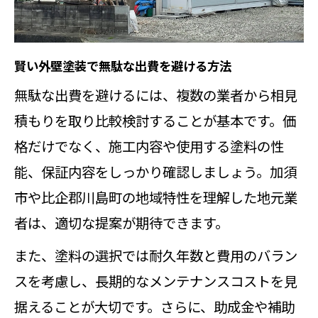
び方
外壁塗装に最適な塗料選びと特徴の
賢い外壁塗装で無駄な出費を避ける方法
違い
無駄な出費を避けるには、複数の業者から相見
外壁塗装で人気の塗料タイプと選び
積もりを取り比較検討することが基本です。価
方のコツ
格だけでなく、施工内容や使用する塗料の性
埼玉の外壁塗装で損しないためのヒント
能、保証内容をしっかり確認しましょう。加須
外壁塗装で損しないための見極め方
市や比企郡川島町の地域特性を理解した地元業
を紹介
者は、適切な提案が期待できます。
外壁塗装のトラブルを防ぐチェック
また、塗料の選択では耐久年数と費用のバラン
ポイント
スを考慮し、長期的なメンテナンスコストを見
外壁塗装の注意点と賢い業者選びの
据えることが大切です。さらに、助成金や補助