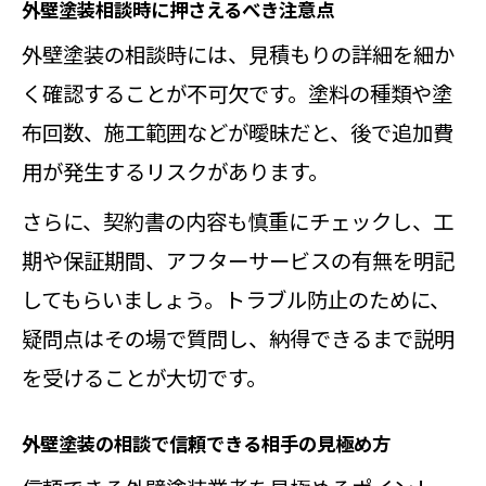
外壁塗装相談時に見逃しやすい項目
外壁塗装相談時に押さえるべき注意点
を把握
外壁塗装の相談時には、見積もりの詳細を細か
外壁塗装の相談で保証内容をしっか
く確認することが不可欠です。塗料の種類や塗
り確認
布回数、施工範囲などが曖昧だと、後で追加費
外壁塗装相談で追加費用のリスクを
用が発生するリスクがあります。
回避する方法
さらに、契約書の内容も慎重にチェックし、工
信頼できる外壁塗装相談先を活用する
期や保証期間、アフターサービスの有無を明記
外壁塗装相談で信頼できる相談先の
してもらいましょう。トラブル防止のために、
見つけ方
疑問点はその場で質問し、納得できるまで説明
外壁塗装相談センターのレビュー活
を受けることが大切です。
用術
外壁塗装の相談で信頼できる相手の見極め方
外壁塗装相談で安心できる第三者の