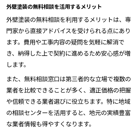
外壁塗装の無料相談を活用するメリット
外壁塗装相談センター利用時のポイ
外壁塗装の無料相談を利用するメリットは、専
ント
門家から直接アドバイスを受けられる点にあり
外壁塗装相談会の活用方法と選び方
ます。費用や工事内容の疑問を気軽に解消で
のコツ
き、納得した上で契約に進めるため安心感が増
外壁塗装の相談窓口が怪しいと感じ
します。
た時の対処法
また、無料相談窓口は第三者的な立場で複数の
見積書の落とし穴を見抜く相談方法
業者を比較できることが多く、適正価格の把握
外壁塗装相談で見積書の落とし穴を
や信頼できる業者選びに役立ちます。特に地域
確認する
の相談センターを活用すると、地元の実績豊富
外壁塗装の見積書チェックは相談が
な業者情報も得やすくなります。
重要