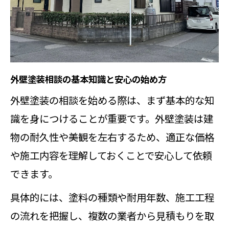
外壁塗装トラブルを防ぐ相談のコツ
と心構え
外壁塗装の相談で消費者センターの
役割を知る
外壁塗装相談の基本知識と安心の始め方
外壁塗装の相談時に弁護士へ相談す
外壁塗装の相談を始める際は、まず基本的な知
るべき場面
識を身につけることが重要です。外壁塗装は建
外壁塗装相談でよくあるトラブルと
物の耐久性や美観を左右するため、適正な価格
その対策
や施工内容を理解しておくことで安心して依頼
適正価格で契約する秘訣を解説
できます。
外壁塗装相談で適正価格を見極める
具体的には、塗料の種類や耐用年数、施工工程
方法
の流れを把握し、複数の業者から見積もりを取
外壁塗装の相見積もり相談で価格を