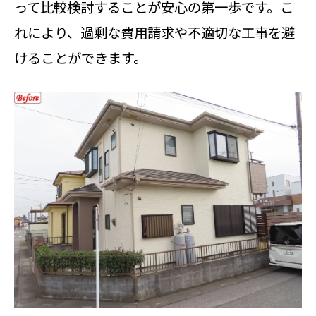
って比較検討することが安心の第一歩です。こ
比較する
れにより、過剰な費用請求や不適切な工事を避
外壁塗装相談時の見積書チェックポ
けることができます。
イント
外壁塗装相談を通じて価格交渉を成
功させるコツ
外壁塗装契約時に相談すべき価格の
疑問解消法
外壁塗装の相談窓口の選び方とは
外壁塗装相談窓口の選び方と利用時
の注意点
外壁塗装の相談窓口加盟店の特徴を
知る