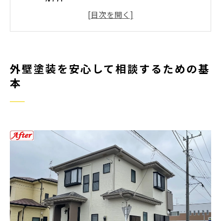
外壁塗装の無料相談を活用するメリ
ット
外壁塗装相談時に押さえるべき注意
外壁塗装を安心して相談するための基
点
本
外壁塗装の相談で信頼できる相手の
見極め方
外壁塗装を相談する前に準備すべき
ポイント
トラブルを防ぐ外壁塗装の相談ポイント
外壁塗装相談でトラブル事例を事前
に学ぶ方法