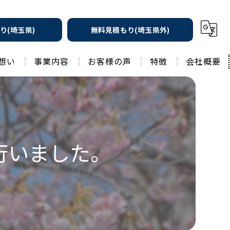
り(埼玉県)
無料見積もり(埼玉県外)
想い
事業内容
お客様の声
特徴
会社概要
遮熱の家
工務店
水回りリフォーム
リノベーション
水回り
行いました。
外壁塗装
住宅