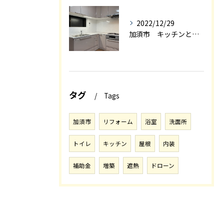
2022/12/29
加須市 キッチンと和室を一体感の有るＬＤＫにリフォーム エアロック施工
タグ
Tags
加須市
リフォーム
浴室
洗面所
トイレ
キッチン
屋根
内装
補助金
増築
遮熱
ドローン