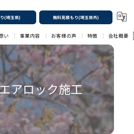
り(埼玉県)
無料見積もり(埼玉県外)
想い
事業内容
お客様の声
特徴
会社概要
遮熱の家
工務店
水回りリフォーム
リノベーション
水回り
エアロック施工
外壁塗装
住宅