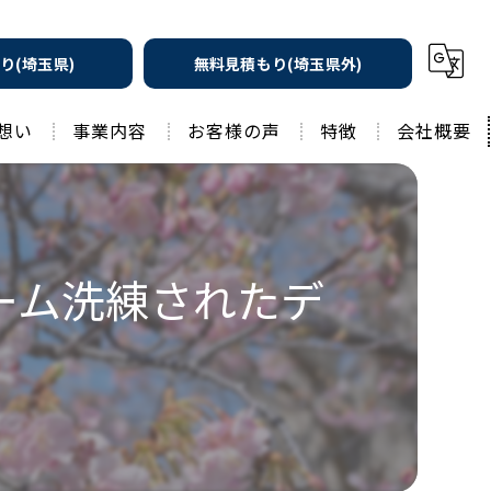
り(埼玉県)
無料見積もり(埼玉県外)
想い
事業内容
お客様の声
特徴
会社概要
遮熱の家
工務店
水回りリフォーム
リノベーション
ーム洗練されたデ
水回り
外壁塗装
住宅