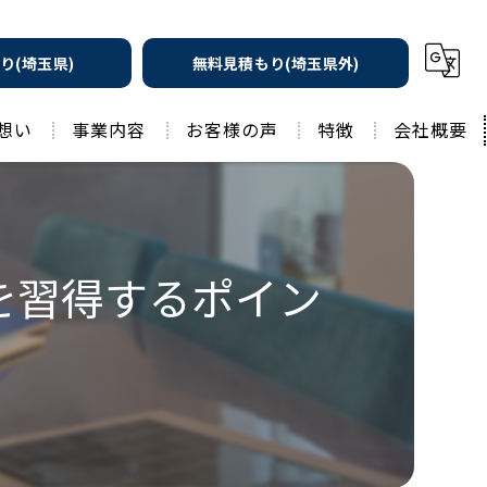
り(埼玉県)
無料見積もり(埼玉県外)
想い
事業内容
お客様の声
特徴
会社概要
遮熱の家
工務店
水回りリフォーム
リノベーション
を習得するポイン
水回り
外壁塗装
住宅