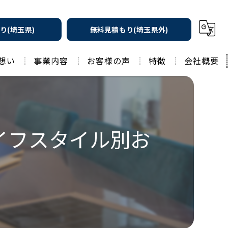
り(埼玉県)
無料見積もり(埼玉県外)
想い
事業内容
お客様の声
特徴
会社概要
遮熱の家
工務店
水回りリフォーム
リノベーション
イフスタイル別お
水回り
外壁塗装
住宅