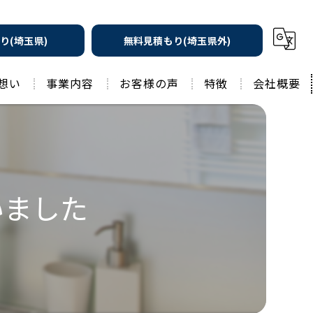
り(埼玉県)
無料見積もり(埼玉県外)
想い
事業内容
お客様の声
特徴
会社概要
遮熱の家
工務店
水回りリフォーム
リノベーション
水回り
いました
外壁塗装
住宅