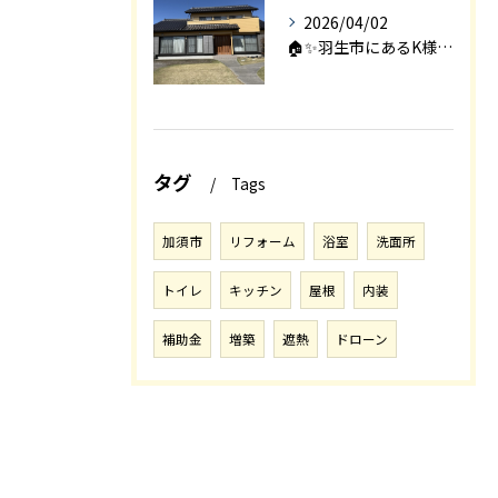
2026/04/02
🏠✨羽生市にあるK様邸は、2008年に㈱エアロックで新築され...
タグ
Tags
加須市
リフォーム
浴室
洗面所
トイレ
キッチン
屋根
内装
補助金
増築
遮熱
ドローン