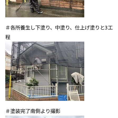
＃各所養生し下塗り、中塗り、仕上げ塗りと3工
程
＃塗装完了南側より撮影