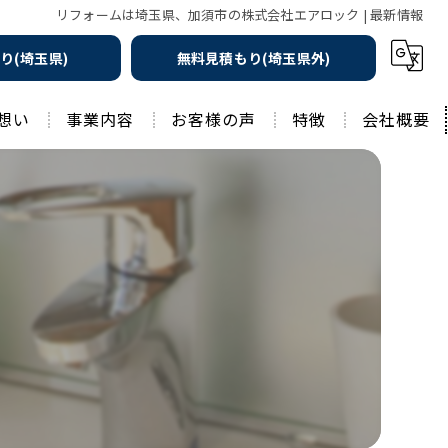
リフォームは埼玉県、加須市の株式会社エアロック | 最新情報
り(埼玉県)
無料見積もり(埼玉県外)
想い
事業内容
お客様の声
特徴
会社概要
遮熱の家
工務店
水回りリフォーム
リノベーション
水回り
外壁塗装
住宅