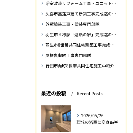
浴室改装リフォーム工事・ユニットバス専門部隊
久喜市菖蒲戸建て新築工事完成迄の紹介
外壁塗装工事・塗装専門部隊
羽生市Ｋ様邸「遮熱の家」完成迄の紹介です
羽生市8世帯共同住宅新築工事完成迄の紹介
屋根裏収納工事専門部隊
行田市向町8世帯共同住宅施工中紹介
最近の投稿
Recent Posts
2026/05/26
理想の浴室に変身🏡🌟