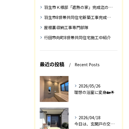
羽生市Ｋ様邸「遮熱の家」完成迄の紹介です
羽生市8世帯共同住宅新築工事完成迄の紹介
屋根裏収納工事専門部隊
行田市向町8世帯共同住宅施工中紹介
最近の投稿
Recent Posts
2026/05/26
理想の浴室に変身🏡🌟
2026/04/18
今日は、玄関戸の交換工事をご紹介します🚪✨。