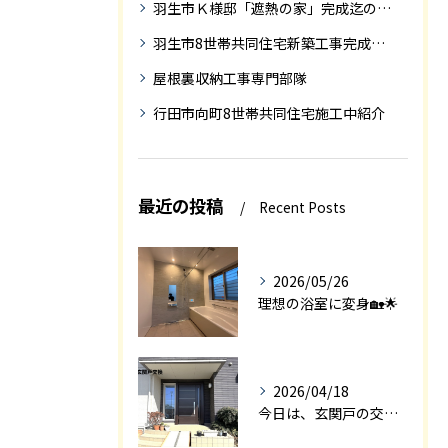
羽生市Ｋ様邸「遮熱の家」完成迄の紹介です
羽生市8世帯共同住宅新築工事完成迄の紹介
屋根裏収納工事専門部隊
行田市向町8世帯共同住宅施工中紹介
最近の投稿
Recent Posts
2026/05/26
理想の浴室に変身🏡🌟
2026/04/18
今日は、玄関戸の交換工事をご紹介します🚪✨。