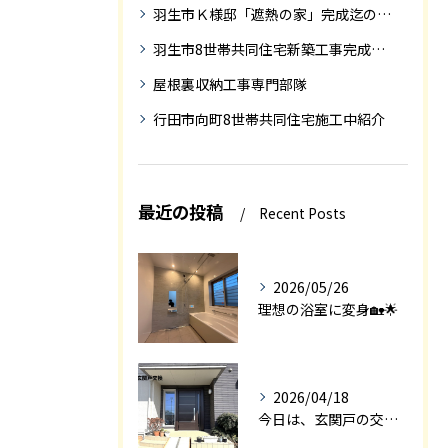
羽生市Ｋ様邸「遮熱の家」完成迄の紹介です
羽生市8世帯共同住宅新築工事完成迄の紹介
屋根裏収納工事専門部隊
行田市向町8世帯共同住宅施工中紹介
最近の投稿
Recent Posts
2026/05/26
理想の浴室に変身🏡🌟
2026/04/18
今日は、玄関戸の交換工事をご紹介します🚪✨。